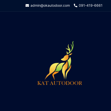
Skip
admin@okautodoor.com
091-419-6661
to
content