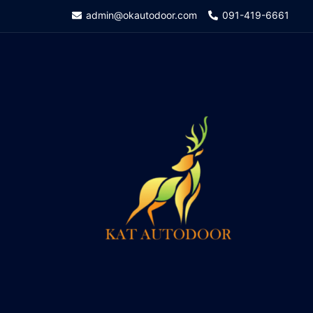
Skip
admin@okautodoor.com
091-419-6661
to
content