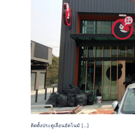
ติตตั้งประตูเลื่อนอัตโนมั […]