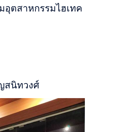
นิคมอุตสาหกรรมไฮเทค
ัญสนิทวงศ์