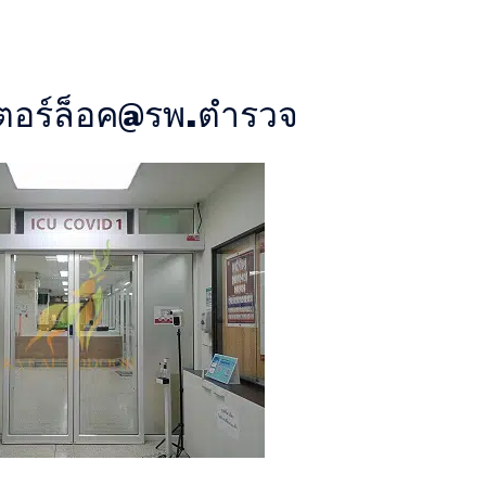
เตอร์ล็อค@รพ.ตำรวจ