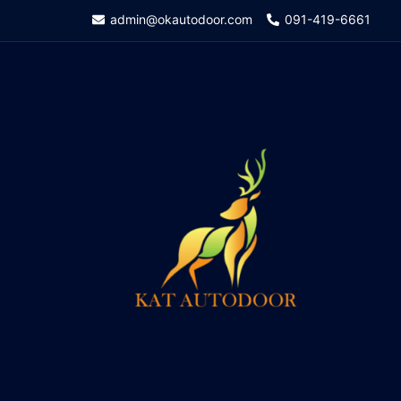
Skip
admin@okautodoor.com
091-419-6661
to
content