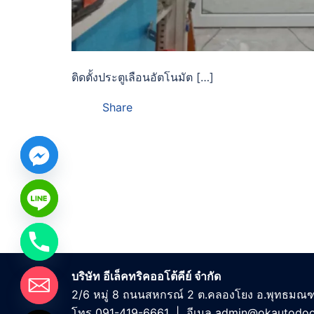
ติดตั้งประตูเลือนอัตโนมัต […]
Share
บริษัท อีเล็คทริคออโต้คีย์ จำกัด
2/6 หมู่ 8 ถนนสหกรณ์ 2 ต.คลองโยง อ.พุทธมณ
โทร
091-419-6661
| อีเมล
admin@okautodoo