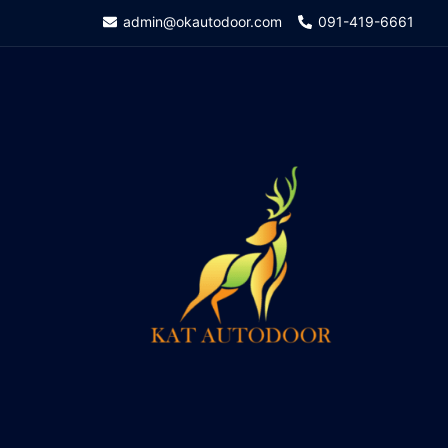
Skip
admin@okautodoor.com
091-419-6661
to
content