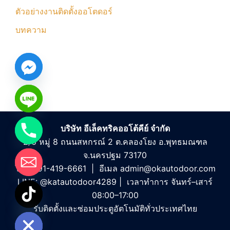
ตัวอย่างงานติดตั้งออโตดอร์
บทความ
บริษัท อีเล็คทริคออโต้คีย์ จำกัด
2/6 หมู่ 8 ถนนสหกรณ์ 2 ต.คลองโยง อ.พุทธมณฑล
จ.นครปฐม 73170
โทร
091-419-6661
| อีเมล
admin@okautodoor.com
LINE: @katautodoor4289 | เวลาทำการ จันทร์–เสาร์
CHATY
08:00–17:00
HIDE
รับติดตั้งและซ่อมประตูอัตโนมัติทั่วประเทศไทย