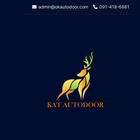
Skip
admin@okautodoor.com
091-419-6661
to
content